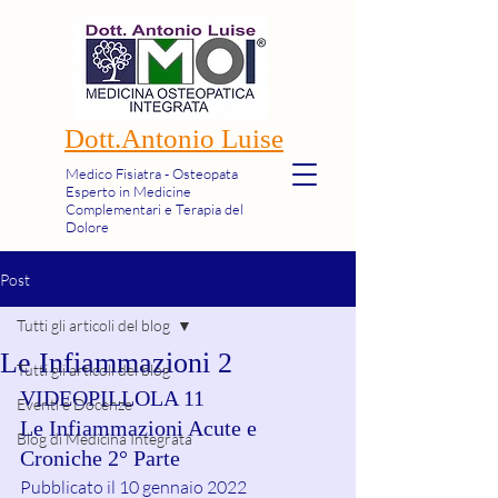
Dott.Antonio Luise
Medico Fisiatra - Osteopata
Esperto in Medicine
Complementari e Terapia del
Dolore
Post
Tutti gli articoli del blog
Le Infiammazioni 2
Tutti gli articoli del blog
VIDEOPILLOLA 11 
Eventi e Docenze
Le Infiammazioni Acute e 
Blog di Medicina Integrata
Croniche 2° Parte
Pubblicato il 10 gennaio 2022