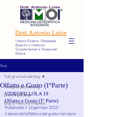
Dott.Antonio Luise
Medico Fisiatra - Osteopata
Esperto in Medicine
Complementari e Terapia del
Dolore
Post
Tutti gli articoli del blog
Olfatto e Gusto (I°Parte)
Tutti gli articoli del blog
VIDEOPILLOLA 19 
Eventi e Docenze
Olfatto e Gusto (I° Parte)
Blog di Medicina Integrata
Pubblicato il 13 gennaio 2023
Il senso dell’olfatto e del gusto non sono 