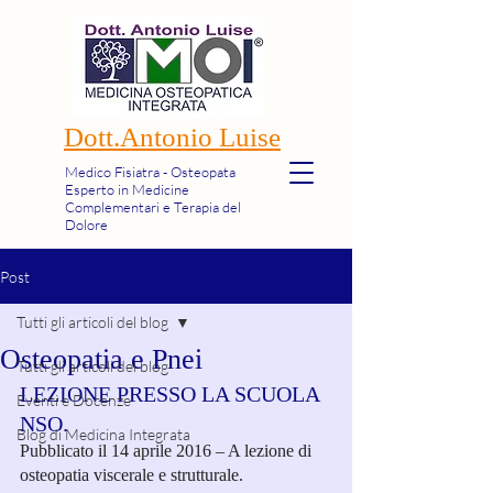
Dott.Antonio Luise
Medico Fisiatra - Osteopata
Esperto in Medicine
Complementari e Terapia del
Dolore
Post
Tutti gli articoli del blog
Osteopatia e Pnei
Tutti gli articoli del blog
LEZIONE PRESSO LA SCUOLA 
Eventi e Docenze
NSO.
Blog di Medicina Integrata
Pubblicato il 14 aprile 2016 – A lezione di 
osteopatia viscerale e strutturale.