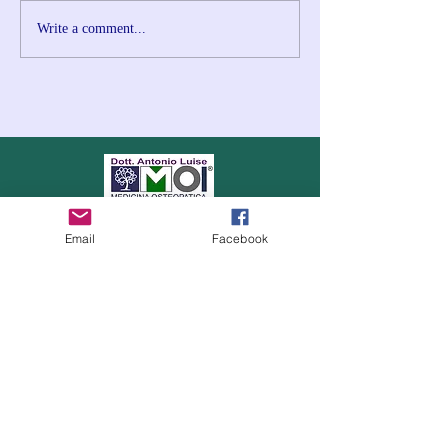
Write a comment...
Dott. Antonio Luise
Email
Facebook
Medico Fisiatra - Osteopata
Esperto in Medicine
Complementari
e Terapia del
Dolore
DOTTOR ANTONIO LUISE
via Libero Benedetti, 5
35133 Padova
Email:
info@dottorantonioluise.it